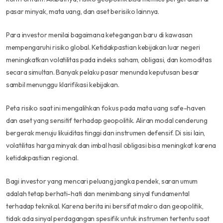
pasar minyak, mata uang, dan aset berisiko lainnya.
Para investor menilai bagaimana ketegangan baru di kawasan
mempengaruhi risiko global. Ketidakpastian kebijakan luar negeri
meningkatkan volatilitas pada indeks saham, obligasi, dan komoditas
secara simultan. Banyak pelaku pasar menunda keputusan besar
sambil menunggu klarifikasi kebijakan.
Peta risiko saat ini mengalihkan fokus pada mata uang safe-haven
dan aset yang sensitif terhadap geopolitik. Aliran modal cenderung
bergerak menuju likuiditas tinggi dan instrumen defensif. Di sisi lain,
volatilitas harga minyak dan imbal hasil obligasi bisa meningkat karena
ketidakpastian regional.
Bagi investor yang mencari peluang jangka pendek, saran umum
adalah tetap berhati-hati dan menimbang sinyal fundamental
terhadap teknikal. Karena berita ini bersifat makro dan geopolitik,
tidak ada sinyal perdagangan spesifik untuk instrumen tertentu saat