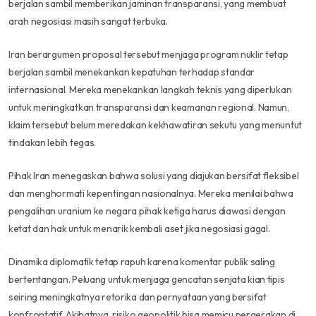
berjalan sambil memberikan jaminan transparansi, yang membuat
arah negosiasi masih sangat terbuka.
Iran berargumen proposal tersebut menjaga program nuklir tetap
berjalan sambil menekankan kepatuhan terhadap standar
internasional. Mereka menekankan langkah teknis yang diperlukan
untuk meningkatkan transparansi dan keamanan regional. Namun,
klaim tersebut belum meredakan kekhawatiran sekutu yang menuntut
tindakan lebih tegas.
Pihak Iran menegaskan bahwa solusi yang diajukan bersifat fleksibel
dan menghormati kepentingan nasionalnya. Mereka menilai bahwa
pengalihan uranium ke negara pihak ketiga harus diawasi dengan
ketat dan hak untuk menarik kembali aset jika negosiasi gagal.
Dinamika diplomatik tetap rapuh karena komentar publik saling
bertentangan. Peluang untuk menjaga gencatan senjata kian tipis
seiring meningkatnya retorika dan pernyataan yang bersifat
konfrontatif. Akibatnya, risiko geopolitik bisa memicu pergerakan di