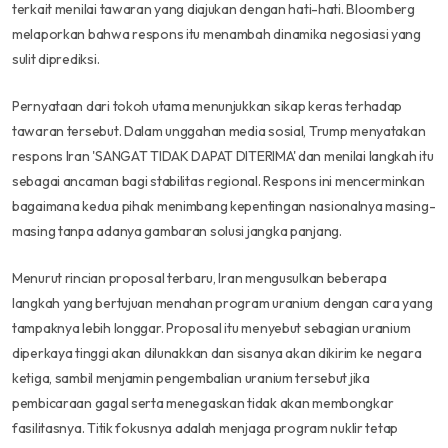
terkait menilai tawaran yang diajukan dengan hati-hati. Bloomberg
melaporkan bahwa respons itu menambah dinamika negosiasi yang
sulit diprediksi.
Pernyataan dari tokoh utama menunjukkan sikap keras terhadap
tawaran tersebut. Dalam unggahan media sosial, Trump menyatakan
respons Iran 'SANGAT TIDAK DAPAT DITERIMA' dan menilai langkah itu
sebagai ancaman bagi stabilitas regional. Respons ini mencerminkan
bagaimana kedua pihak menimbang kepentingan nasionalnya masing-
masing tanpa adanya gambaran solusi jangka panjang.
Menurut rincian proposal terbaru, Iran mengusulkan beberapa
langkah yang bertujuan menahan program uranium dengan cara yang
tampaknya lebih longgar. Proposal itu menyebut sebagian uranium
diperkaya tinggi akan dilunakkan dan sisanya akan dikirim ke negara
ketiga, sambil menjamin pengembalian uranium tersebut jika
pembicaraan gagal serta menegaskan tidak akan membongkar
fasilitasnya. Titik fokusnya adalah menjaga program nuklir tetap