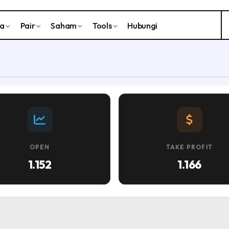
ta
Pair
Saham
Tools
Hubungi
OPEN
TAKE PROFIT
1.152
1.166