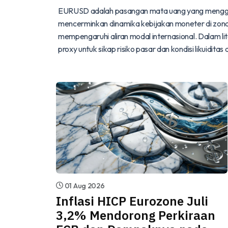
EURUSD adalah pasangan mata uang yang menggamb
mencerminkan dinamika kebijakan moneter di zona 
mempengaruhi aliran modal internasional. Dalam 
proxy untuk sikap risiko pasar dan kondisi likuiditas 
01 Aug 2026
Inflasi HICP Eurozone Juli
3,2% Mendorong Perkiraan