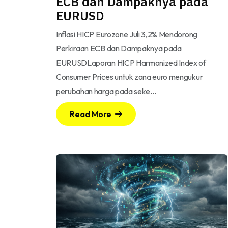
ECB dan Dampaknya pada
EURUSD
Inflasi HICP Eurozone Juli 3,2% Mendorong
Perkiraan ECB dan Dampaknya pada
EURUSDLaporan HICP Harmonized Index of
Consumer Prices untuk zona euro mengukur
perubahan harga pada seke…
Read More