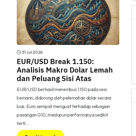
31 Jul 2026
EUR/USD Break 1.150:
Analisis Makro Dolar Lemah
dan Peluang Sisi Atas
EUR/USD berhasil menembus 1.150 pada sesi
kemarin, didorong oleh pelemahan dolar secara
luas. Euro sempat menguat terhadap sebagian
pasangan G10, meskipun performanya sedikit
terti…