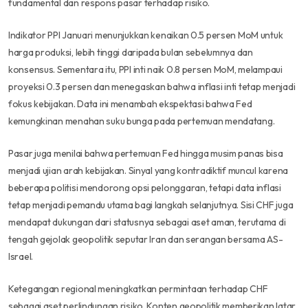
fundamental dan respons pasar terhadap risiko.
Indikator PPI Januari menunjukkan kenaikan 0.5 persen MoM untuk
harga produksi, lebih tinggi daripada bulan sebelumnya dan
konsensus. Sementara itu, PPI inti naik 0.8 persen MoM, melampaui
proyeksi 0.3 persen dan menegaskan bahwa inflasi inti tetap menjadi
fokus kebijakan. Data ini menambah ekspektasi bahwa Fed
kemungkinan menahan suku bunga pada pertemuan mendatang.
Pasar juga menilai bahwa pertemuan Fed hingga musim panas bisa
menjadi ujian arah kebijakan. Sinyal yang kontradiktif muncul karena
beberapa politisi mendorong opsi pelonggaran, tetapi data inflasi
tetap menjadi pemandu utama bagi langkah selanjutnya. Sisi CHF juga
mendapat dukungan dari statusnya sebagai aset aman, terutama di
tengah gejolak geopolitik seputar Iran dan serangan bersama AS-
Israel.
Ketegangan regional meningkatkan permintaan terhadap CHF
sebagai aset perlindungan risiko. Konten geopolitik memberikan latar