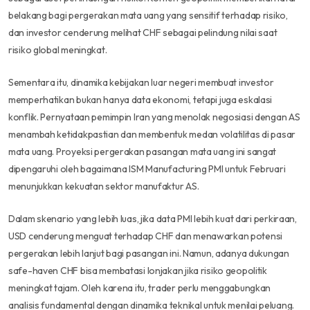
belakang bagi pergerakan mata uang yang sensitif terhadap risiko,
dan investor cenderung melihat CHF sebagai pelindung nilai saat
risiko global meningkat.
Sementara itu, dinamika kebijakan luar negeri membuat investor
memperhatikan bukan hanya data ekonomi, tetapi juga eskalasi
konflik. Pernyataan pemimpin Iran yang menolak negosiasi dengan AS
menambah ketidakpastian dan membentuk medan volatilitas di pasar
mata uang. Proyeksi pergerakan pasangan mata uang ini sangat
dipengaruhi oleh bagaimana ISM Manufacturing PMI untuk Februari
menunjukkan kekuatan sektor manufaktur AS.
Dalam skenario yang lebih luas, jika data PMI lebih kuat dari perkiraan,
USD cenderung menguat terhadap CHF dan menawarkan potensi
pergerakan lebih lanjut bagi pasangan ini. Namun, adanya dukungan
safe-haven CHF bisa membatasi lonjakan jika risiko geopolitik
meningkat tajam. Oleh karena itu, trader perlu menggabungkan
analisis fundamental dengan dinamika teknikal untuk menilai peluang.