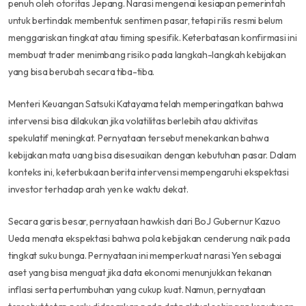
penuh oleh otoritas Jepang. Narasi mengenai kesiapan pemerintah
untuk bertindak membentuk sentimen pasar, tetapi rilis resmi belum
menggariskan tingkat atau timing spesifik. Keterbatasan konfirmasi ini
membuat trader menimbang risiko pada langkah-langkah kebijakan
yang bisa berubah secara tiba-tiba.
Menteri Keuangan Satsuki Katayama telah memperingatkan bahwa
intervensi bisa dilakukan jika volatilitas berlebih atau aktivitas
spekulatif meningkat. Pernyataan tersebut menekankan bahwa
kebijakan mata uang bisa disesuaikan dengan kebutuhan pasar. Dalam
konteks ini, keterbukaan berita intervensi mempengaruhi ekspektasi
investor terhadap arah yen ke waktu dekat.
Secara garis besar, pernyataan hawkish dari BoJ Gubernur Kazuo
Ueda menata ekspektasi bahwa pola kebijakan cenderung naik pada
tingkat suku bunga. Pernyataan ini memperkuat narasi Yen sebagai
aset yang bisa menguat jika data ekonomi menunjukkan tekanan
inflasi serta pertumbuhan yang cukup kuat. Namun, pernyataan