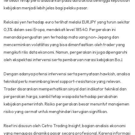
tersebut tetap perlu didasarkan pada data aktual sehingga keputusan
kebijakan menjadi lebih jelas bagi pelaku pasar.
Relokasi yen terhadap euro terlihat melalui EURJPY yang turun sekitar
0,3% dalam sesi Eropa, mendekati level 185.40. Pergerakan ini
menandai penguatan yen terhadap mata uang non-Jepang dan
mencerminkan volatilitas yang bisa dimanfaatkan oleh trader yang
mengikuti rilis data ekonomi. Namun, pergerakan ini juga dipengaruhi
oleh ekspektasi intervensi serta pembaruan narasi kebijakan BoJ.
Dengan adanya potensi intervensi serta pernyataan hawkish, analisa
teknikal perlu menimbang level support-resistance yang relevan.
Trader disarankan memperhatikan sinyal dari indikator teknikal dan
pergerakan harga, sambil tetap waspada terhadap perubahan
kebijakan pemerintah. Risiko pergerakan besar menuntut manajemen
risiko yang cermat untuk menghindari kerugian signifikan.
Riset ini disusun oleh Cetro Trading Insight, bagian analisis ekonomi
yang mengupas dinamika pasar secara profesional. Karena informasi