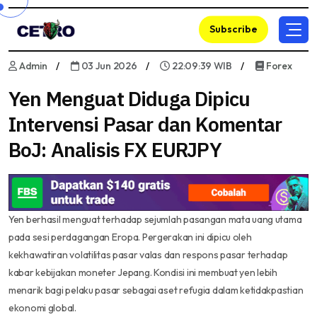
Subscribe
Admin
03 Jun 2026
22:09:39 WIB
Forex
Yen Menguat Diduga Dipicu
Intervensi Pasar dan Komentar
BoJ: Analisis FX EURJPY
Yen berhasil menguat terhadap sejumlah pasangan mata uang utama
pada sesi perdagangan Eropa. Pergerakan ini dipicu oleh
kekhawatiran volatilitas pasar valas dan respons pasar terhadap
kabar kebijakan moneter Jepang. Kondisi ini membuat yen lebih
menarik bagi pelaku pasar sebagai aset refugia dalam ketidakpastian
ekonomi global.