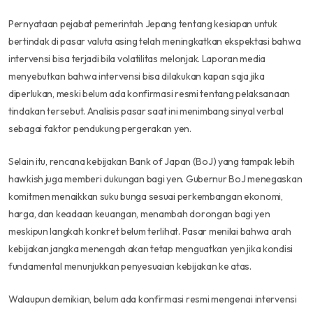
Pernyataan pejabat pemerintah Jepang tentang kesiapan untuk
bertindak di pasar valuta asing telah meningkatkan ekspektasi bahwa
intervensi bisa terjadi bila volatilitas melonjak. Laporan media
menyebutkan bahwa intervensi bisa dilakukan kapan saja jika
diperlukan, meski belum ada konfirmasi resmi tentang pelaksanaan
tindakan tersebut. Analisis pasar saat ini menimbang sinyal verbal
sebagai faktor pendukung pergerakan yen.
Selain itu, rencana kebijakan Bank of Japan (BoJ) yang tampak lebih
hawkish juga memberi dukungan bagi yen. Gubernur BoJ menegaskan
komitmen menaikkan suku bunga sesuai perkembangan ekonomi,
harga, dan keadaan keuangan, menambah dorongan bagi yen
meskipun langkah konkret belum terlihat. Pasar menilai bahwa arah
kebijakan jangka menengah akan tetap menguatkan yen jika kondisi
fundamental menunjukkan penyesuaian kebijakan ke atas.
Walaupun demikian, belum ada konfirmasi resmi mengenai intervensi