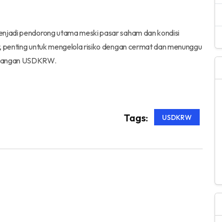
menjadi pendorong utama meski pasar saham dan kondisi
r, penting untuk mengelola risiko dengan cermat dan menunggu
pasangan USDKRW.
Tags:
USDKRW