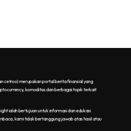
an cetroo)
merupakan portal berita finansial yang
yptocurrency, komoditas dan berbagai topik terkait
ight ialah bertujuan untuk informasi dan edukasi
mbaca, kami tidak bertanggung jawab atas hasil atau