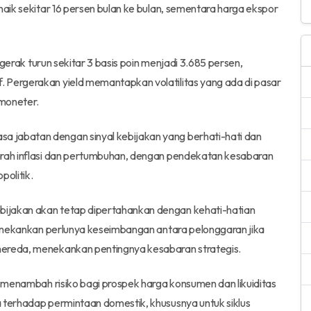
naik sekitar 16 persen bulan ke bulan, sementara harga ekspor
ergerak turun sekitar 3 basis poin menjadi 3.685 persen,
 Pergerakan yield memantapkan volatilitas yang ada di pasar
moneter.
 jabatan dengan sinyal kebijakan yang berhati-hati dan
arah inflasi dan pertumbuhan, dengan pendekatan kesabaran
politik.
ijakan akan tetap dipertahankan dengan kehati-hatian
 menekankan perlunya keseimbangan antara pelonggaran jika
mereda, menekankan pentingnya kesabaran strategis.
k menambah risiko bagi prospek harga konsumen dan likuiditas
 terhadap permintaan domestik, khususnya untuk siklus