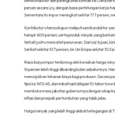
semikonduktor dan peningkatan kiriman ke China ser
persen secara y/y, dengan basis perhitungan kerja-ha
Sementara itu impor meningkat sekitar 17.7 persen, m
Kontributor utama ekspor meliputi semikonduktor yang
hampir 400 persen, serta produk minyak yang berkem
terkait justru mencatat penurunan. Dari sisi tujuan, k
Serikat sekitar 51.7 persen, ke Uni Eropa sekitar 10.5
Rasio biaya impor terdorong oleh kenaikan harga minya
16 persen lebih tinggi dibanding bulan sebelumnya. Ha
menunjukkan tekanan biaya bagi produsen. Secara p
tipis ke 1470.45, dan imbal hasil obligasi 10 tahun tur
membuka masa jabatan gubernurnya dengan sikap berha
inflasi dan prospek pertumbuhan yang tidak jelas.
Harga minyak yang lebih tinggi akibat ketegangan di