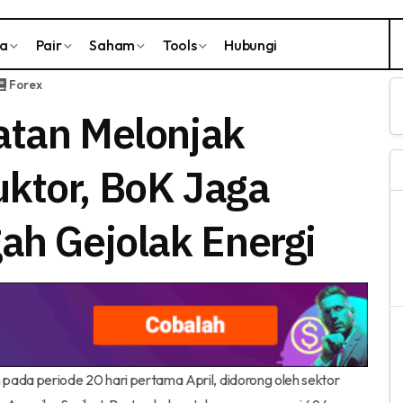
ta
Pair
Saham
Tools
Hubungi
Forex
atan Melonjak
ktor, BoK Jaga
ah Gejolak Energi
pada periode 20 hari pertama April, didorong oleh sektor