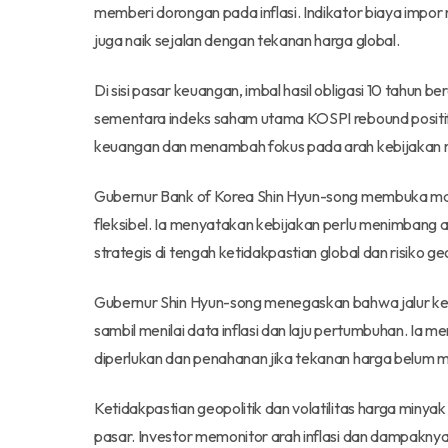
memberi dorongan pada inflasi. Indikator biaya impor 
juga naik sejalan dengan tekanan harga global.
Di sisi pasar keuangan, imbal hasil obligasi 10 tahun b
sementara indeks saham utama KOSPI rebound positif.
keuangan dan menambah fokus pada arah kebijakan 
Gubernur Bank of Korea Shin Hyun-song membuka masa
fleksibel. Ia menyatakan kebijakan perlu menimbang 
strategis di tengah ketidakpastian global dan risiko geo
Gubernur Shin Hyun-song menegaskan bahwa jalur keb
sambil menilai data inflasi dan laju pertumbuhan. Ia
diperlukan dan penahanan jika tekanan harga belum 
Ketidakpastian geopolitik dan volatilitas harga minya
pasar. Investor memonitor arah inflasi dan dampaknya