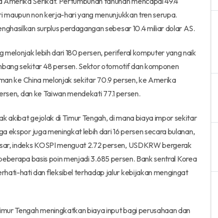
ta Amerika Serikat. Pertumbuhan tahunan mencapai 49.4
ri maupun non kerja-hari yang menunjukkan tren serupa.
enghasilkan surplus perdagangan sebesar 10.4 miliar dolar AS.
 melonjak lebih dari 180 persen, periferal komputer yang naik
bang sekitar 48 persen. Sektor otomotif dan komponen
iriman ke China melonjak sekitar 70.9 persen, ke Amerika
 persen, dan ke Taiwan mendekati 77.1 persen.
k akibat gejolak di Timur Tengah, di mana biaya impor sekitar
rga ekspor juga meningkat lebih dari 16 persen secara bulanan,
asar, indeks KOSPI menguat 2.72 persen, USDKRW bergerak
un beberapa basis poin menjadi 3.685 persen. Bank sentral Korea
ti-hati dan fleksibel terhadap jalur kebijakan mengingat
 Timur Tengah meningkatkan biaya input bagi perusahaan dan