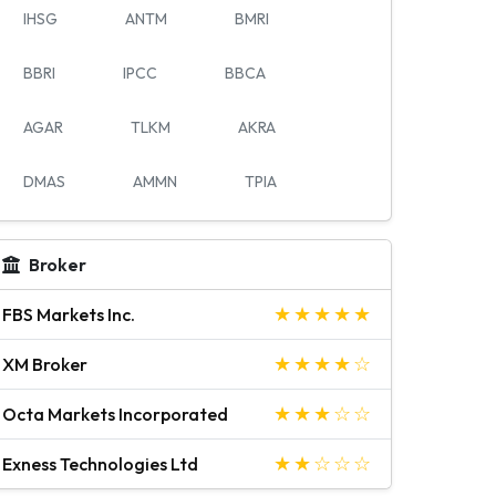
IHSG
ANTM
BMRI
BBRI
IPCC
BBCA
AGAR
TLKM
AKRA
DMAS
AMMN
TPIA
Broker
FBS Markets Inc.
XM Broker
Octa Markets Incorporated
Exness Technologies Ltd