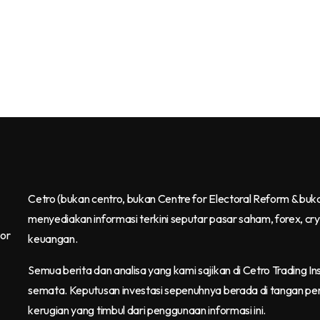
Cetro
(bukan centro, bukan Centre for Electoral Reform & buk
menyediakan informasi terkini seputar pasar saham, forex, cr
tor
keuangan.
Semua berita dan analisa yang kami sajikan di Cetro Trading Ins
semata. Keputusan investasi sepenuhnya berada di tangan pe
kerugian yang timbul dari penggunaan informasi ini.