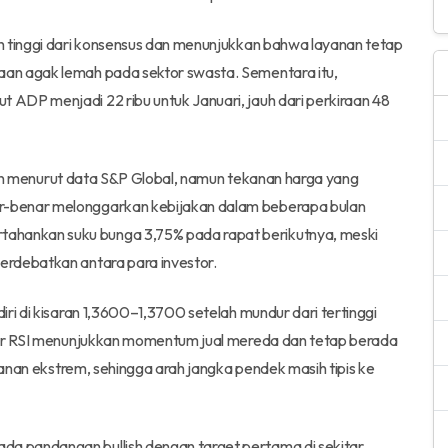
h tinggi dari konsensus dan menunjukkan bahwa layanan tetap
an agak lemah pada sektor swasta. Sementara itu,
ADP menjadi 22 ribu untuk Januari, jauh dari perkiraan 48
aikan menurut data S&P Global, namun tekanan harga yang
r-benar melonggarkan kebijakan dalam beberapa bulan
hankan suku bunga 3,75% pada rapat berikutnya, meski
erdebatkan antara para investor.
ri di kisaran 1,3600–1,3700 setelah mundur dari tertinggi
ator RSI menunjukkan momentum jual mereda dan tetap berada
ekanan ekstrem, sehingga arah jangka pendek masih tipis ke
a pandangan bullish dengan target pertama di sekitar