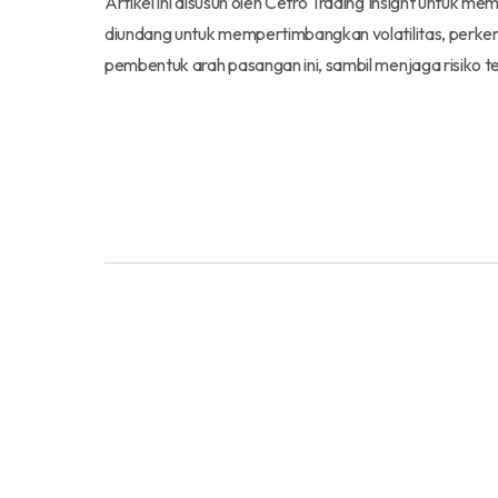
Artikel ini disusun oleh Cetro Trading Insight un
diundang untuk mempertimbangkan volatilitas, perkem
pembentuk arah pasangan ini, sambil menjaga risiko te