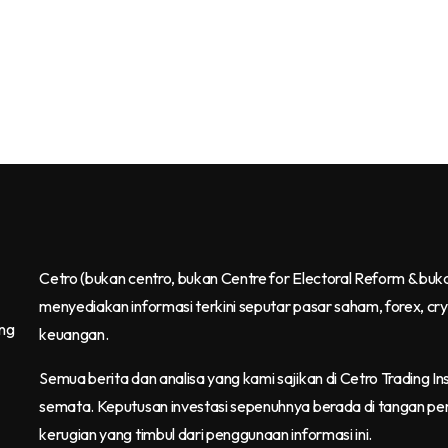
Cetro
(bukan centro, bukan Centre for Electoral Reform & buk
menyediakan informasi terkini seputar pasar saham, forex, cr
ang
keuangan.
Semua berita dan analisa yang kami sajikan di Cetro Trading Ins
semata. Keputusan investasi sepenuhnya berada di tangan pe
kerugian yang timbul dari penggunaan informasi ini.