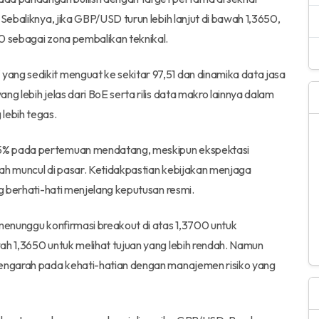
 Sebaliknya, jika GBP/USD turun lebih lanjut di bawah 1,3650,
0 sebagai zona pembalikan teknikal.
ang sedikit menguat ke sekitar 97,51 dan dinamika data jasa
g lebih jelas dari BoE serta rilis data makro lainnya dalam
lebih tegas.
75% pada pertemuan mendatang, meskipun ekspektasi
elah muncul di pasar. Ketidakpastian kebijakan menjaga
ng berhati-hati menjelang keputusan resmi.
 menunggu konfirmasi breakout di atas 1,3700 untuk
ah 1,3650 untuk melihat tujuan yang lebih rendah. Namun
mengarah pada kehati-hatian dengan manajemen risiko yang