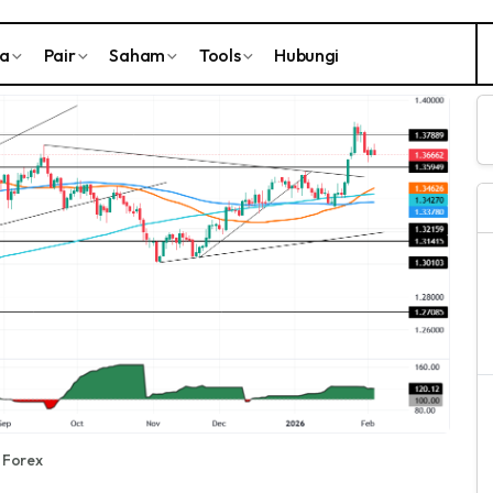
ta
Pair
Saham
Tools
Hubungi
Forex