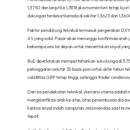
1,3750 dan lanjut ke 1,3818 jika momentum tetap kuat.
dukungan terdekat berada di sekitar 1,3623 dan 1,360
Faktor pendukung teknikal termasuk pergerakan DXY y
AS yang solid. Pasar akan menunggu konfirmasi arah yan
beberapa sesi ke depan untuk menentukan sinyal yang 
BoE diperkirakan mempertahankan suku bunga di 3,
pelonggaran sekitar 35 basis poin untuk akhir tahun t
volatilitas GBP tetap tinggi, sehingga trader cenderu
Dari sisi pendekatan teknikal, skenario utama adalah
mengklarifikasi arah ke atas, atau penembusan di baw
karena sinyal masih campuran, rekomendasi saat ini 
tepat.