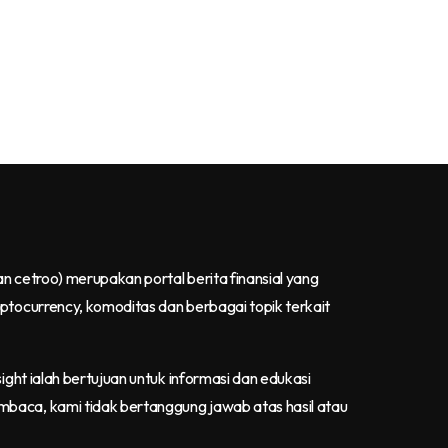
an cetroo)
merupakan portal berita finansial yang
yptocurrency, komoditas dan berbagai topik terkait
ight ialah bertujuan untuk informasi dan edukasi
mbaca, kami tidak bertanggung jawab atas hasil atau