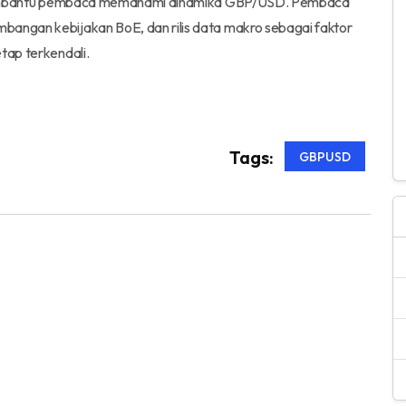
tuk membantu pembaca memahami dinamika GBP/USD. Pembaca
bangan kebijakan BoE, dan rilis data makro sebagai faktor
tap terkendali.
Tags:
GBPUSD