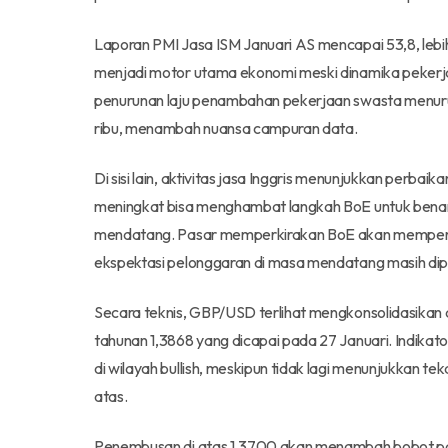
Laporan PMI Jasa ISM Januari AS mencapai 53,8, lebi
menjadi motor utama ekonomi meski dinamika pekerja
penurunan laju penambahan pekerjaan swasta menurut 
ribu, menambah nuansa campuran data.
Di sisi lain, aktivitas jasa Inggris menunjukkan perb
meningkat bisa menghambat langkah BoE untuk bena
mendatang. Pasar memperkirakan BoE akan memperta
ekspektasi pelonggaran di masa mendatang masih dip
Secara teknis, GBP/USD terlihat mengkonsolidasikan di
tahunan 1,3868 yang dicapai pada 27 Januari. Indik
di wilayah bullish, meskipun tidak lagi menunjukkan t
atas.
Penembusan di atas 1,3700 akan menambah bobot pad