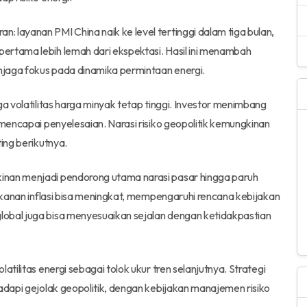
 layanan PMI China naik ke level tertinggi dalam tiga bulan,
ertama lebih lemah dari ekspektasi. Hasil ini menambah
njaga fokus pada dinamika permintaan energi.
ga volatilitas harga minyak tetap tinggi. Investor menimbang
 mencapai penyelesaian. Narasi risiko geopolitik kemungkinan
ing berikutnya.
inan menjadi pendorong utama narasi pasar hingga paruh
tekanan inflasi bisa meningkat, mempengaruhi rencana kebijakan
obal juga bisa menyesuaikan sejalan dengan ketidakpastian
atilitas energi sebagai tolok ukur tren selanjutnya. Strategi
hadapi gejolak geopolitik, dengan kebijakan manajemen risiko