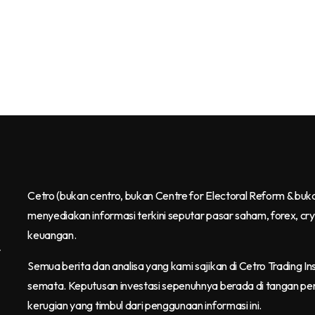
Cetro
(bukan centro, bukan Centre for Electoral Reform & buk
menyediakan informasi terkini seputar pasar saham, forex, cr
keuangan.
r
Semua berita dan analisa yang kami sajikan di Cetro Trading Ins
semata. Keputusan investasi sepenuhnya berada di tangan pe
kerugian yang timbul dari penggunaan informasi ini.