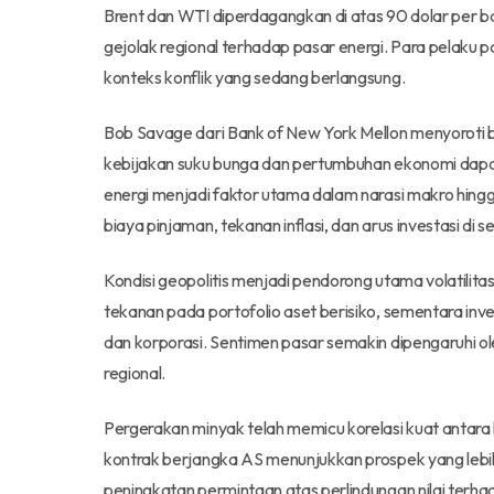
Brent dan WTI diperdagangkan di atas 90 dolar per ba
gejolak regional terhadap pasar energi. Para pelaku
konteks konflik yang sedang berlangsung.
Bob Savage dari Bank of New York Mellon menyoroti b
kebijakan suku bunga dan pertumbuhan ekonomi dapa
energi menjadi faktor utama dalam narasi makro hin
biaya pinjaman, tekanan inflasi, dan arus investasi di s
Kondisi geopolitis menjadi pendorong utama volatilit
tekanan pada portofolio aset berisiko, sementara in
dan korporasi. Sentimen pasar semakin dipengaruhi ol
regional.
Pergerakan minyak telah memicu korelasi kuat antar
kontrak berjangka AS menunjukkan prospek yang lebih 
peningkatan permintaan atas perlindungan nilai terhada