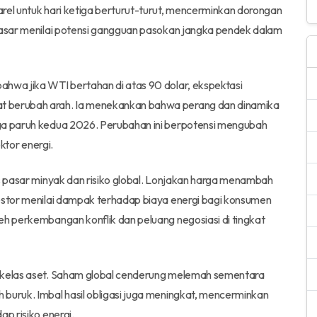
rel untuk hari ketiga berturut-turut, mencerminkan dorongan
 pasar menilai potensi gangguan pasokan jangka pendek dalam
ahwa jika WTI bertahan di atas 90 dolar, ekspektasi
t berubah arah. Ia menekankan bahwa perang dan dinamika
gga paruh kedua 2026. Perubahan ini berpotensi mengubah
ektor energi.
as pasar minyak dan risiko global. Lonjakan harga menambah
vestor menilai dampak terhadap biaya energi bagi konsumen
eh perkembangan konflik dan peluang negosiasi di tingkat
a kelas aset. Saham global cenderung melemah sementara
buruk. Imbal hasil obligasi juga meningkat, mencerminkan
p risiko energi.