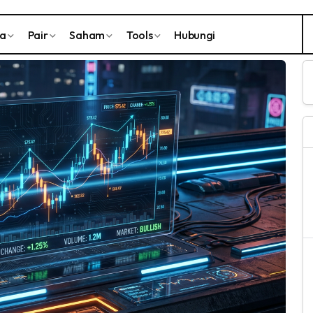
ta
Pair
Saham
Tools
Hubungi