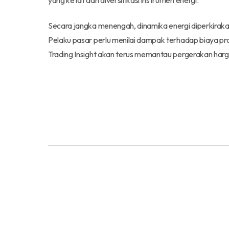
yang ketat dan diversifikasi instrumen energi.
Secara jangka menengah, dinamika energi diperkirak
Pelaku pasar perlu menilai dampak terhadap biaya p
Trading Insight akan terus memantau pergerakan har