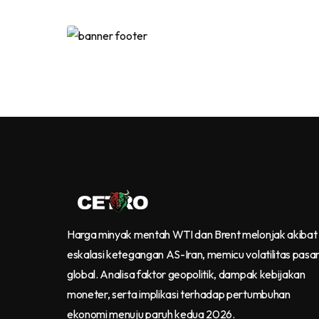
Harga minyak mentah WTI dan Brent melonjak akibat
eskalasi ketegangan AS-Iran, memicu volatilitas pasa
global. Analisa faktor geopolitik, dampak kebijakan
moneter, serta implikasi terhadap pertumbuhan
ekonomi menuju paruh kedua 2026.