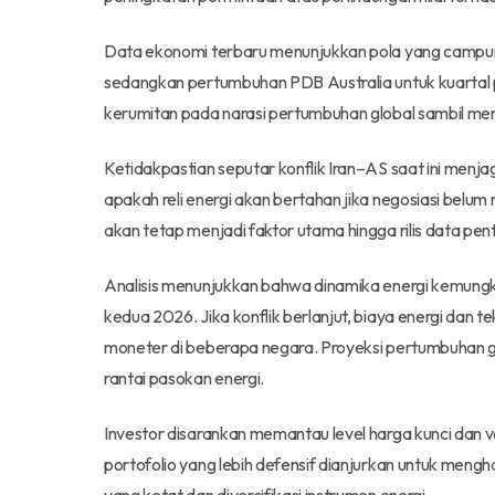
Data ekonomi terbaru menunjukkan pola yang campuran:
sedangkan pertumbuhan PDB Australia untuk kuartal p
kerumitan pada narasi pertumbuhan global sambil me
Ketidakpastian seputar konflik Iran–AS saat ini menja
apakah reli energi akan bertahan jika negosiasi belum
akan tetap menjadi faktor utama hingga rilis data pent
Analisis menunjukkan bahwa dinamika energi kemungk
kedua 2026. Jika konflik berlanjut, biaya energi dan 
moneter di beberapa negara. Proyeksi pertumbuhan gl
rantai pasokan energi.
Investor disarankan memantau level harga kunci dan vol
portofolio yang lebih defensif dianjurkan untuk meng