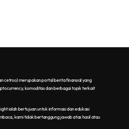
an cetroo)
merupakan portal berita finansial yang
yptocurrency, komoditas dan berbagai topik terkait
ight ialah bertujuan untuk informasi dan edukasi
mbaca, kami tidak bertanggung jawab atas hasil atau