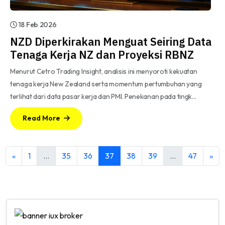
18 Feb 2026
NZD Diperkirakan Menguat Seiring Data
Tenaga Kerja NZ dan Proyeksi RBNZ
Menurut Cetro Trading Insight, analisis ini menyoroti kekuatan
tenaga kerja New Zealand serta momentum pertumbuhan yang
terlihat dari data pasar kerja dan PMI. Penekanan pada tingk…
Read More
«
1
…
35
36
37
38
39
…
47
»