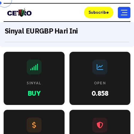
Subscribe
Sinyal EURGBP Hari Ini
SINYAL
OPEN
BUY
0.858