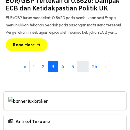
EUR/GBP Tertekan di 0.8620: Dampak
ECB dan Ketidakpastian Politik UK
EUR/GBP turun mendekati 0.8620 pada pembukaan sesi Eropa,
menunjukkan tekanan bearish pada pasangan mata uang tersebut.
Pergerakan ini sebagian dipicu oleh nuansa kebijakan ECB yan…
Read More
«
1
2
3
4
5
…
26
»
Artikel Terbaru